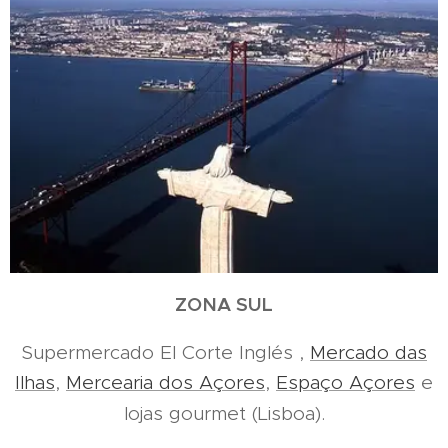
ZONA SUL
Supermercado El Corte Inglés ,
Mercado das
Ilhas
,
Mercearia dos Açores
,
Espaço Açores
e
lojas gourmet (Lisboa).