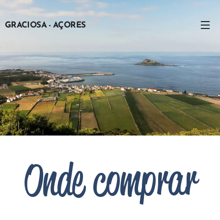
G
RACIOSA -
AÇORES
Onde comprar