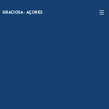
G
RACIOSA -
AÇORES