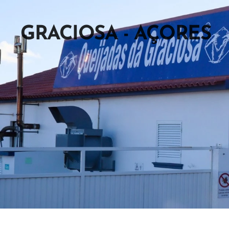
G
RACIOSA -
AÇORES