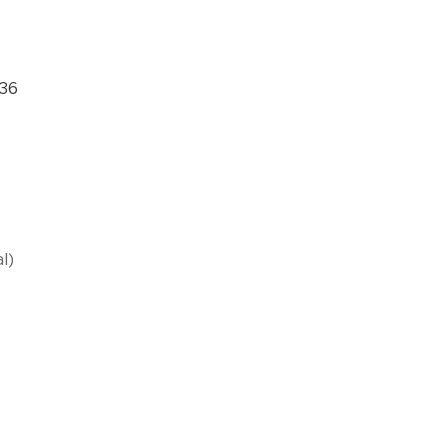
/36
l)